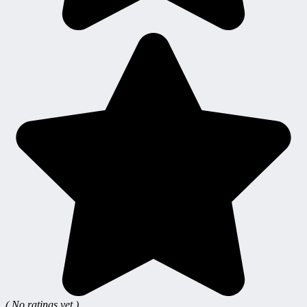
( No ratings yet )